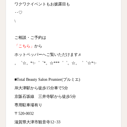
ワクワクイベントもお披露目も
‥♡
\
ご相談・ご予約は
「こちら」
から
ホットペッパーへご覧いただけます♬
。゜☆。*✨゜゜*。☆***゜゜。☆。゜゜☆*✨
■Total Beauty Salon Prumier(プルミエ)
JR大津駅から徒歩15分車で5分
京阪石坂線 三井寺駅から徒歩5分
専用駐車場有り
〒520-0032
滋賀県大津市観音寺12−33